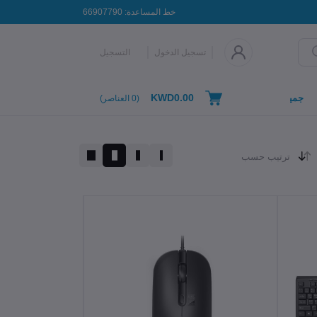
خط المساعدة:
66907790
تسجيل الدخول
التسجيل
KWD0.00
جميع التصنيفات
(
0
العناصر)
ترتيب حسب