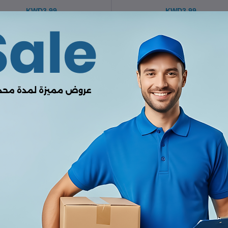
KWD3.99
KWD3.99
الإضافة إلى سلة التسوق
الإضافة إلى سلة التسوق
ماوس Samo.
حامل كمبيوتر محمول من الألومني
مع موزع USB-C™
KWD24.99
KWD6.45