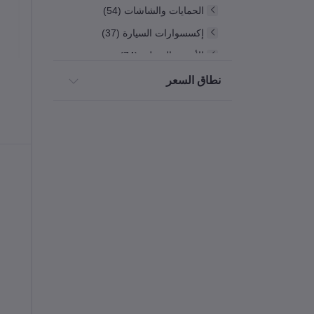
الحمايات والشاشات (54)
إكسسوارات السيارة (37)
الأجهزة المنزلية (74)
الألعاب (14)
نطاق السعر
راوترات الإنترنت (2)
الكمبيوتر واللاب توب (19)