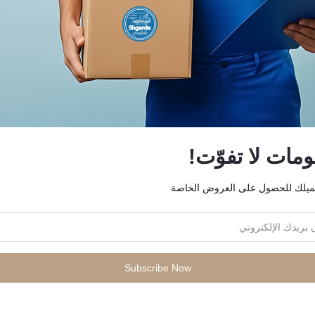
ات لا تفوّت!
الإضافة إلى سلة التسوق
لوحة مفاتيح الألعاب الميكانيكية
ميلك للحصول على العروض الخاصة
الإضافة إلى سلة التسوق
حامل مغناطيسي ماج هولد-90
السلكية Toucan Pro-Gamer
KWD19.99
KWD9.99
Subscribe Now