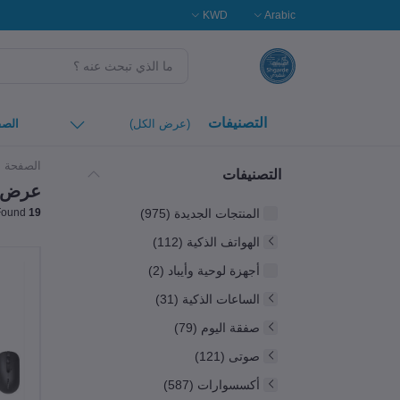
KWD
Arabic
التصنيفات
(عرض الكل)
الصف
الصفحة ا
التصنيفات
عرض ا
المنتجات الجديدة (975)
Products Found
19
الهواتف الذكية (112)
أجهزة لوحية وأيباد (2)
الساعات الذكية (31)
صفقة اليوم (79)
صوتى (121)
أكسسوارات (587)