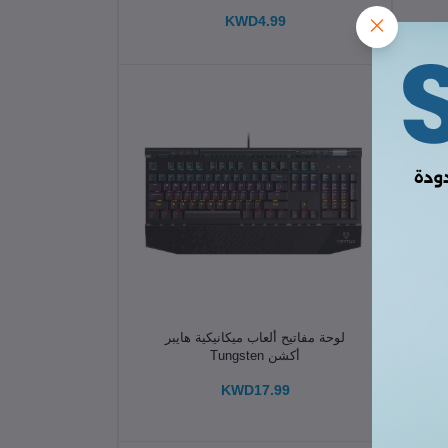
KWD4.99
الإضافة إلى سلة التسوق
لوحة مفاتيح ألعاب ميكانيكية هايبر
وم
أكشن Tungsten
KWD17.99