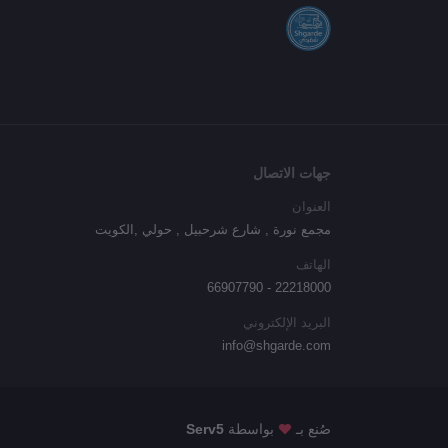
جهات الاتصال
العنوان
مجمع نورة , شارع شرحبيل , حولي ,الكويت
الهاتف
22218000 - 66907790
البريد الإلكتروني
info@shgarde.com
صُنع بـ
بواسطة
Serv5