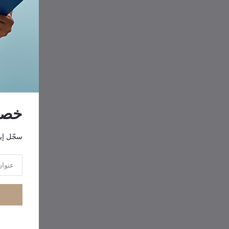
خصوم
سجّل إي