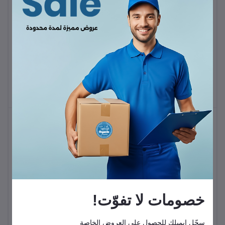
حامل هاتف للمقعد الخلفي
باسيوس حامل موبايل
KWD5.50
مغناطيسي للسيارة Vx1
KWD9.90
خصومات لا تفوّت!
حامل سيارة متعدد
الاستخدامات
سجّل إيميلك للحصول على العروض الخاصة