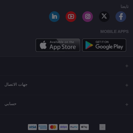
تابعنا
MOBILE APPS
جهات الاتصال
العنوان
حسابي
مجمع نورة , شارع شرحبيل , حولي ,الكويت
تسجيل الدخول
الهاتف
22218000 - 66907790
تاريخ الطلب