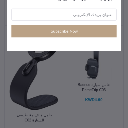
حامل موبايل بمشبك
KWD24.25
KWD3.90
Subscribe Now
حامل سيارة Baseus
PrimeTrip C03
KWD4.90
حامل هاتف مغناطيسي
للسيارة C02