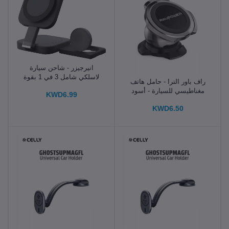
انيرجيزر - شاحن سيارة
لاسلكي شامل 3 في 1 بقوة
راف باور الترا - حامل هاتف
15 وات مع حامل مغناطيسي،
مغناطيسي للسيارة - أسود
KWD6.99
مع حامل للفتحة واللوحة
الأمامية والزجاج الأمامي -
KWD6.50
أسود -