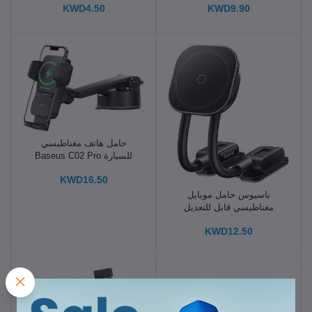
KWD4.50
KWD9.90
حامل هاتف مغناطيسي
للسيارة Baseus C02 Pro
KWD16.50
باسيوس حامل موبايل
مغناطيسي قابل للتعديل
بذراع مزدوج للسيارة
KWD12.50