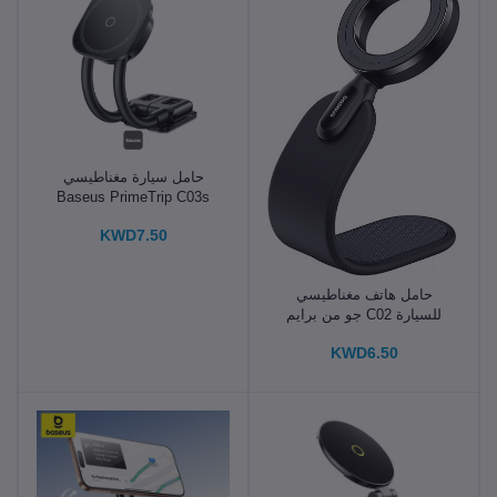
حامل سيارة مغناطيسي
Baseus PrimeTrip C03s
بذراعين مزدوجين 20N لاصق
KWD7.50
حامل هاتف مغناطيسي
للسيارة C02 جو من برايم
تريب من باسيوس
KWD6.50