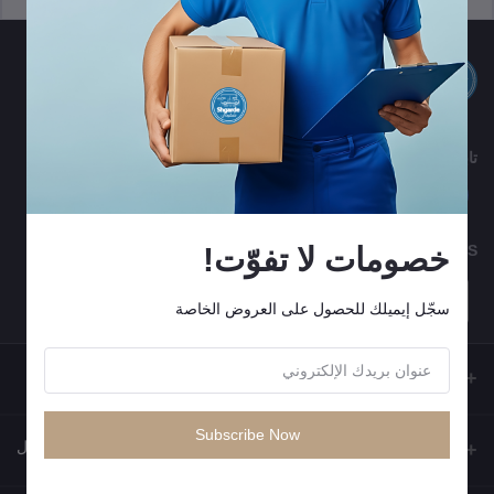
تابعنا
خصومات لا تفوّت!
MOBILE APPS
سجّل إيميلك للحصول على العروض الخاصة
Subscribe Now
جهات الاتصال