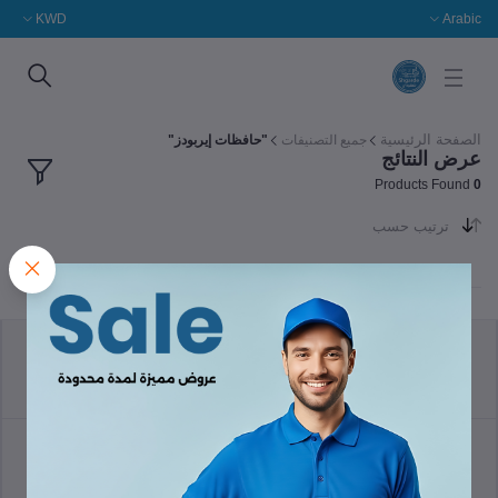
KWD
Arabic
الصفحة الرئيسية
جميع التصنيفات
"حافظات إيربودز"
عرض النتائج
Products Found
0
ترتيب حسب
سياسة الإرجاع
الشروط والأحكام
سياسة الدعم
سياسة الخصوصية