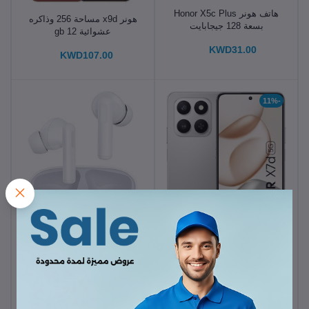
هاتف هونر Honor X5c Plus
هونر x9d مساحة 256 وذاكره
بسعة 128 جيجابايت
عشوائية 12 gb
وشريحتين
KWD31.00
KWD107.00
-11%
هونر X7d ثنائي الشريحة 6
جيجابايت رام 128 جيجابايت
سماعة هونر X7I
KWD49.00