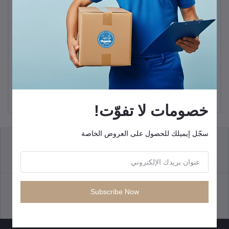
M HORSE A14 - سعة
M-HORSE C55 -سعة تخزين
تخزين 128 جيجابايت - 4
128 جيجابايت - 4 جيجابايت
جيجابايت من الرام - 6.8
من الرام - 6.6 بوصة
KWD20.00
KWD22.00
بوصة
خصومات لا تفوّت!
سجّل إيميلك للحصول على العروض الخاصة
سياسة الإرجاع
الشروط والأحكام
Subscribe Now
سياسة الدعم
سياسة الخصوصية