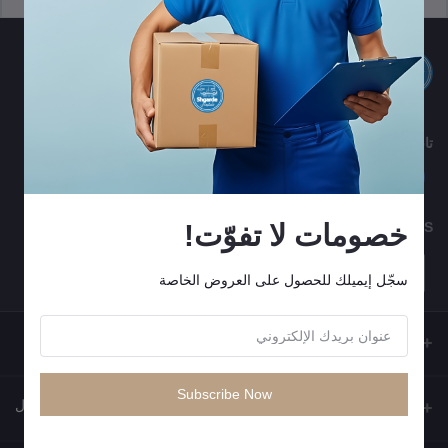
تابعنا
خصومات لا تفوّت!
MOBILE APPS
سجّل إيميلك للحصول على العروض الخاصة
Subscribe Now
جهات الاتصال