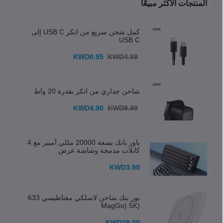
المنتجات الأكثر مبيعًا
كيبل شحن سريع من انكر USB C إلى
USB C
KWD0.95
KWD4.88
شاحن جداري من انكر بقدرة 20 واط
KWD4.90
KWD9.90
باور بانك بسعة 20000 مللي أمبير مع 4
كابلات مدمجة وشاشة عرض
KWD3.99
بور بنك شاحن لاسلكي مغناطيسي 633
(MagGo) 5K
KWD29.00