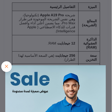
الميزة
التفاصيل الرئيسية
شريحة 
Apple A19 Pro
 (تكنولوجيا)، 
وهي نفس الشريحة الموجودة في طراز 
المعالج 
Pro Max، مما يضمن أعلى أداء وأفضل 
(الشريحة)
قدرات للذكاء الاصطناعي (Apple 
Intelligence).
الذاكرة 
العشوائية 
12 جيجابايت
 RAM.
(RAM)
سعة 
256 جيجابايت
 (هي السعة الأساسية لهذا 
التخزين
الطراز).
6.3 بوصة
 (أصغر من Pro Max)، من نوع 
LTPO Super Retina XDR OLED، 
الشاشة
ومعدل تحديث 
120Hz
 وتقنية 
ProMotion، ومحمية بـ 
Ceramic Shield 
.
2
نظام كاميرا ثلاثي أو رباعي متطور 
(يختلف عن Pro Max في بعض المصادر):

الكاميرا الرئيسية:
 48 ميجابكسل.

الكاميرات 
كاميرا فائقة الاتساع (Ultra Wide):
 48 
الخلفية
ميجابكسل.

كاميرا تيليفوتو (Telephoto):
 48 