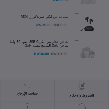
سماعه من انكر- سوندكور _ R50I
KWD4.90
KWD9.90
شاحن جدار من انكر USB C بقوة 30 واط،
شاحن Zolo المدمج بتقنية GaN
KWD6.90
KWD11.90
سياسة الإرجاع
الشروط والأحكام