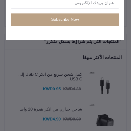
الأمان,سحابات آمنة لحماية إضافية للمتعلقات.
Subscribe Now
"المنتجات التي يتم شراؤها بشكل متكرر"
المنتجات الأكثر مبيعًا
كيبل شحن سريع من انكر USB C إلى
USB C
KWD0.95
KWD4.88
شاحن جداري من انكر بقدرة 20 واط
KWD4.90
KWD9.90