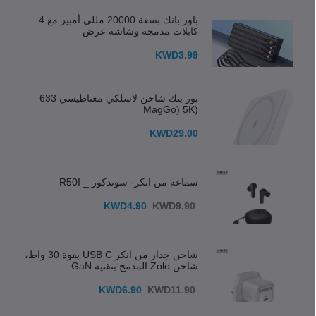
باور بانك بسعة 20000 مللي أمبير مع 4
كابلات مدمجة وشاشة عرض
KWD3.99
بور بنك شاحن لاسلكي مغناطيسي 633
(MagGo) 5K
KWD29.00
سماعه من انكر- سوندكور _ R50I
KWD4.90
KWD9.90
شاحن جدار من انكر USB C بقوة 30 واط،
شاحن Zolo المدمج بتقنية GaN
KWD6.90
KWD11.90