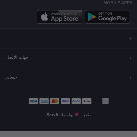
MOBILE APPS
جهات الاتصال
العنوان
حسابي
مجمع نورة , شارع شرحبيل , حولي ,الكويت
تسجيل الدخول
الهاتف
22218000 - 66907790
تاريخ الطلب
صُنع بـ
بواسطة
Serv5
البريد الإلكتروني
قائمة أمنياتي
KWD9.99
info@shgarde.com
تتبع الطلب