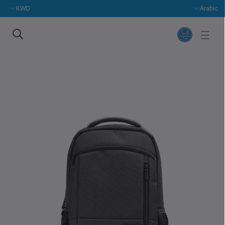
KWD
Arabic