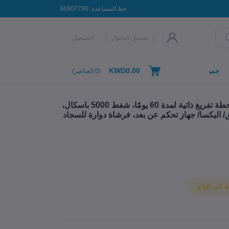
خط المساعدة:
66907790
تسجيل الدخول
التسجيل
KWD0.00
جميع التصنيفات
(
0
العناصر)
اي لايف مكنسة وممسحة روبوتية ايه 30 برو، محطة تفريغ ذاتية لمدة 60 يومًا، شفط 5000 باسكال،
ر، مناطق حظر، واي فاي 2.4G/ تطبيق/ اليكسا/ جهاز تحكم عن بعد، فرشاة دوارة للسجاد