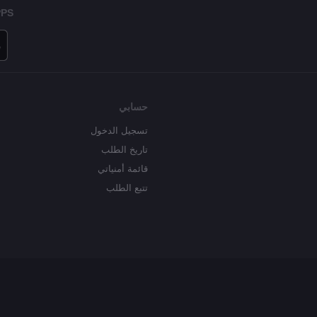
PPS
حسابي
تسجيل الدخول
تاريخ الطلب
قائمة أمنياتي
تتبع الطلب
اي لايف مكنسة وممسحة روبوتية ايه 30 برو، محطة تفريغ ذاتية لمدة 60 يومًا، شفط 5000 باسكال، ملاحة ليدار، مناطق