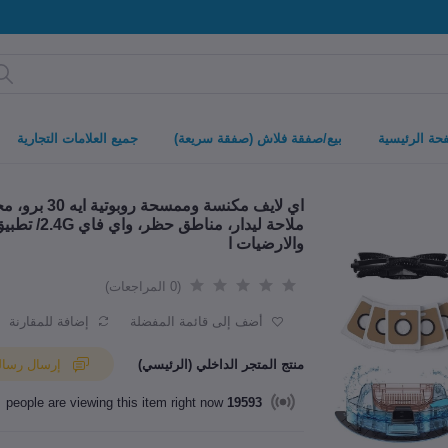
حة الرئيسية
بيع/صفقة فلاش (صفقة سريعة)
جميع العلامات التجارية
ملاحة ليدا
والارضيات ا
(0 المراجعات)
أضف إلى قائمة المفضلة
إضافة للمقارنة
منتج المتجر الداخلي (الرئيسي)
إرسال رسالة إلى البائع
people are viewing this item right now
19593