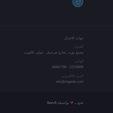
جهات الاتصال
العنوان
مجمع نورة , شارع شرحبيل , حولي ,الكويت
الهاتف
22218000 - 66907790
البريد الإلكتروني
info@shgarde.com
صُنع بـ
بواسطة
Serv5
حظر، واي فاي 2.4G/ تطبيق/ اليكسا/ جهاز تحكم عن بعد، فرشاة دوارة للسجاد والارضيات ا