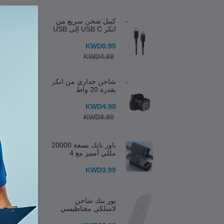
كيبل شحن سريع من
انكر USB C إلى USB
C
KWD0.95
KWD4.88
شاحن جداري من انكر
بقدرة 20 واط
KWD4.90
KWD9.90
باور بانك بسعة 20000
مللي أمبير مع 4
كابلات مدمجة وشاشة
عرض
KWD3.99
ال
بور بنك شاحن
لاسلكي مغناطيسي
ال
633 (MagGo) 5K