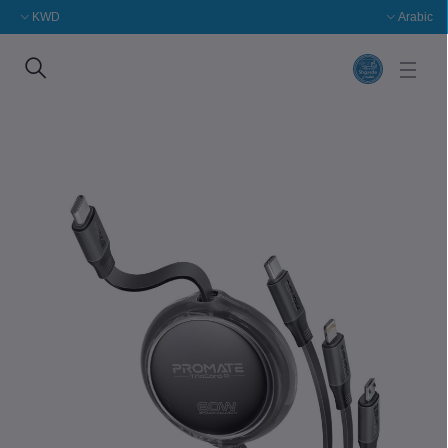
KWD
Arabic