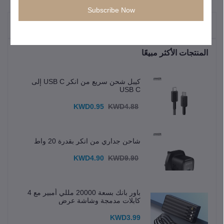
Subscribe Now
"المنتجات التي يتم شراؤها بشكل متكرر"
المنتجات الأكثر مبيعًا
كيبل شحن سريع من انكر USB C إلى
USB C
KWD0.95
KWD4.88
شاحن جداري من انكر بقدرة 20 واط
KWD4.90
KWD9.90
باور بانك بسعة 20000 مللي أمبير مع 4
كابلات مدمجة وشاشة عرض
KWD3.99