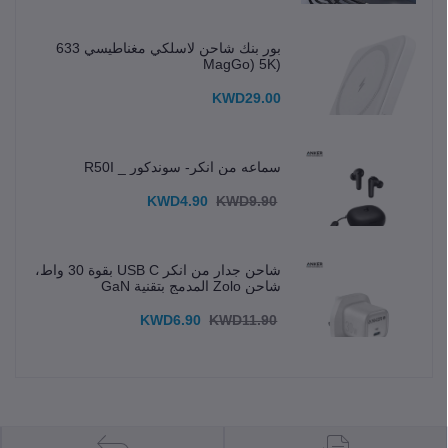
بور بنك شاحن لاسلكي مغناطيسي 633
(MagGo) 5K
KWD29.00
سماعه من انكر- سوندكور _ R50I
KWD4.90
KWD9.90
شاحن جدار من انكر USB C بقوة 30 واط،
شاحن Zolo المدمج بتقنية GaN
KWD6.90
KWD11.90