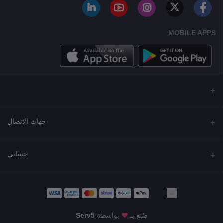
MOBILE APPS
جهات الاتصال
العنوان
حسابي
مجمع نورة , شارع شرحبيل , حولي ,الكويت
تسجيل الدخول
الهاتف
22218000 - 66907790
تاريخ الطلب
صُنع بـ
بواسطة
Serv5
البريد الإلكتروني
قائمة أمنياتي