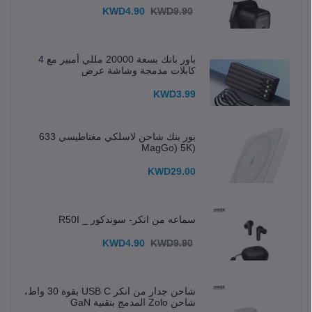
KWD4.90
KWD9.90
باور بانك بسعة 20000 مللي أمبير مع 4
كابلات مدمجة وشاشة عرض
KWD3.99
بور بنك شاحن لاسلكي مغناطيسي 633
(MagGo) 5K
KWD29.00
سماعه من انكر- سوندكور _ R50I
KWD4.90
KWD9.90
شاحن جدار من انكر USB C بقوة 30 واط،
شاحن Zolo المدمج بتقنية GaN