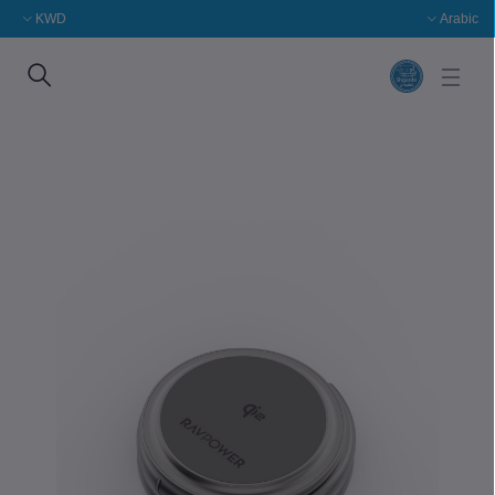
KWD
Arabic