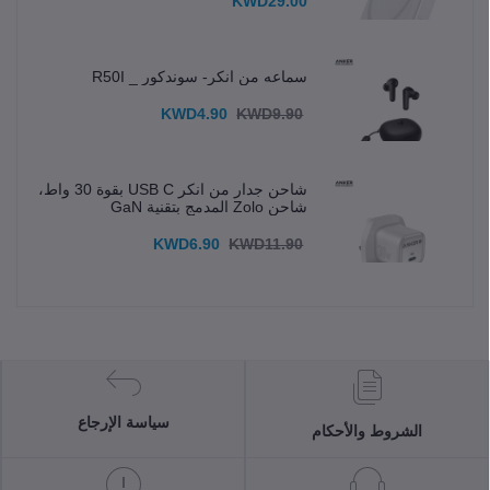
KWD29.00
سماعه من انكر- سوندكور _ R50I
KWD4.90
KWD9.90
شاحن جدار من انكر USB C بقوة 30 واط،
شاحن Zolo المدمج بتقنية GaN
KWD6.90
KWD11.90
سياسة الإرجاع
الشروط والأحكام