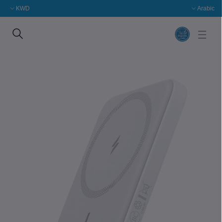
KWD
Arabic