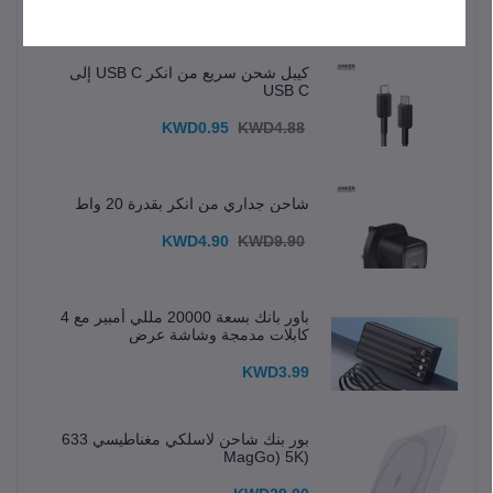
المنتجات الأكثر مبيعًا
كيبل شحن سريع من انكر USB C إلى
USB C
KWD0.95
KWD4.88
شاحن جداري من انكر بقدرة 20 واط
KWD4.90
KWD9.90
باور بانك بسعة 20000 مللي أمبير مع 4
كابلات مدمجة وشاشة عرض
KWD3.99
بور بنك شاحن لاسلكي مغناطيسي 633
(MagGo) 5K