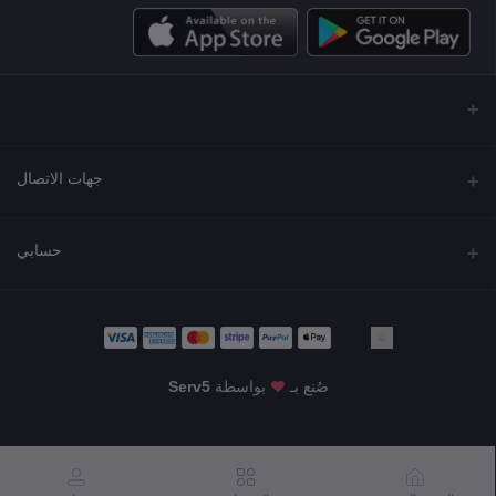
جهات الاتصال
العنوان
حسابي
مجمع نورة , شارع شرحبيل , حولي ,الكويت
تسجيل الدخول
الهاتف
22218000 - 66907790
تاريخ الطلب
صُنع بـ
بواسطة
Serv5
البريد الإلكتروني
قائمة أمنياتي
KWD60.00
info@shgarde.com
تتبع الطلب