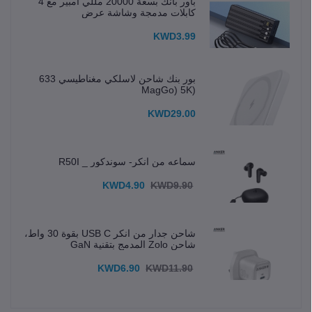
باور بانك بسعة 20000 مللي أمبير مع 4
كابلات مدمجة وشاشة عرض
KWD3.99
بور بنك شاحن لاسلكي مغناطيسي 633
(MagGo) 5K
KWD29.00
سماعه من انكر- سوندكور _ R50I
KWD4.90
KWD9.90
شاحن جدار من انكر USB C بقوة 30 واط،
شاحن Zolo المدمج بتقنية GaN
KWD6.90
KWD11.90