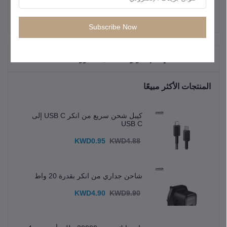
Subscribe Now
"المنتجات التي يتم شراؤها بشكل متكرر"
المنتجات الأكثر مبيعًا
كيبل شحن سريع من انكر USB C إلى
USB C
KWD0.95
KWD4.88
شاحن جداري من انكر بقدرة 20 واط
KWD4.90
KWD9.90