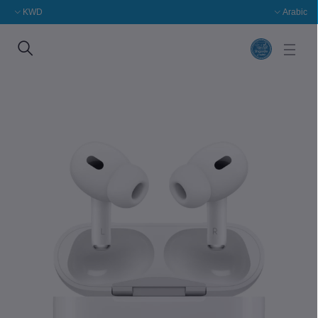
KWD
Arabic