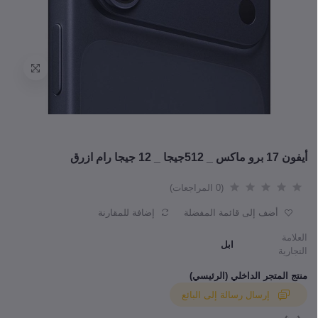
أيفون 17 برو ماكس _ 512جيجا _ 12 جيجا رام ازرق
(0 المراجعات)
أضف إلى قائمة المفضلة
إضافة للمقارنة
العلامة
ابل
التجارية
منتج المتجر الداخلي (الرئيسي)
إرسال رسالة إلى البائع