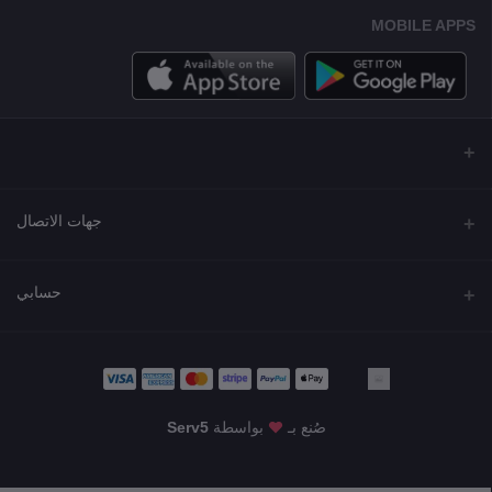
MOBILE APPS
جهات الاتصال
العنوان
حسابي
مجمع نورة , شارع شرحبيل , حولي ,الكويت
تسجيل الدخول
الهاتف
22218000 - 66907790
تاريخ الطلب
صُنع بـ
بواسطة
Serv5
البريد الإلكتروني
قائمة أمنياتي
info@shgarde.com
KWD419.90
تتبع الطلب