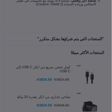
شاشة أكبر وأفضل:
شاشة 6.9 بوصة مع تحسينات في تقليل
الانعكاس وزيادة الحماية (Ceramic Shield 2).
"المنتجات التي يتم شراؤها بشكل متكرر"
المنتجات الأكثر مبيعًا
كيبل شحن سريع من انكر USB C إلى
USB C
KWD0.95
KWD4.88
شاحن جداري من انكر بقدرة 20 واط
KWD4.90
KWD9.90