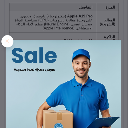
الميزة
التفاصيل
Apple A19 Pro
(بتكنولوجيا 3 نانومتر)، ويحتوي
المعالج
على وحدة معالجة رسوميات (GPU) سداسية النواة
(الشريحة)
ومحرك عصبي (Neural Engine) مطور لأداء الذكاء
الاصطناعي (Apple Intelligence).
الذاكرة
العشوائية
12 جيجابايت
RAM.
(RAM)
6.9 بوصة
(LTPO Super Retina XDR OLED)،
الشاشة
بمعدل تحديث
120Hz
وتقنية ProMotion، ومحمية
بطبقة
Ceramic Shield 2
.
نظام كاميرا رباعي متطور
الكاميرا الرئيسية:
48
ميجابكسل.
كاميرا فائقة الاتساع (Ultra Wide):
48 ميجابكسل.
الكاميرات
كاميرا تيليفوتو (Telephoto):
48 ميجابكسل (مع
الخلفية
تقريب بصري محسن يصل إلى 16x أو 8x حسب
المصدر).
مستشعر LiDAR
للعمق.
الكاميرا
الأمامية
18 أو 24 ميجابكسل
(مزدوجة مع مستشعر SL 3D).
(السيلفي)
يدعم تسجيل فيديو بدقة
4K
حتى
$120\text{fps}$
،
تسجيل
وقد يدعم
8K
، ويدعم تسجيل
$HDR$
بنظام Dolby
الفيديو