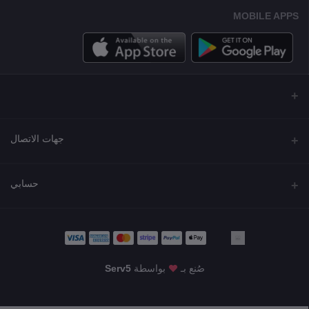
MOBILE APPS
جهات الاتصال
العنوان
حسابي
مجمع نورة , شارع شرحبيل , حولي ,الكويت
تسجيل الدخول
الهاتف
22218000 - 66907790
تاريخ الطلب
صُنع بـ
بواسطة
Serv5
البريد الإلكتروني
قائمة أمنياتي
info@shgarde.com
KWD409.90
تتبع الطلب