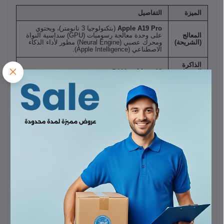
الميزة
التفاصيل
Apple A19 Pro
(بتكنولوجيا 3 نانومتر)، ويحتوي
المعالج
على وحدة معالجة رسوميات (GPU) سداسية النواة
(الشريحة)
ومحرك عصبي (Neural Engine) مطور لأداء الذكاء
الاصطناعي (Apple Intelligence).
الذاكرة
العشوائية
12 جيجابايت
RAM.
(RAM)
6.9 بوصة
(LTPO Super Retina XDR OLED)،
الشاشة
بمعدل تحديث
120Hz
وتقنية ProMotion، ومحمية
بطبقة
Ceramic Shield 2
.
نظام كاميرا رباعي متطور
الكاميرا الرئيسية:
48
ميجابكسل.
كاميرا فائقة الاتساع (Ultra Wide):
48 ميجابكسل.
الكاميرات
كاميرا تيليفوتو (Telephoto):
48 ميجابكسل (مع
الخلفية
تقريب بصري محسن يصل إلى 16x أو 8x حسب
المصدر).
مستشعر LiDAR
للعمق.
الكاميرا
الأمامية
18 أو 24 ميجابكسل
(مزدوجة مع مستشعر SL 3D).
(السيلفي)
يدعم تسجيل فيديو بدقة
4K
حتى
$120\text{fps}$
،
تسجيل
وقد يدعم
8K
، ويدعم تسجيل
$HDR$
بنظام Dolby
الفيديو