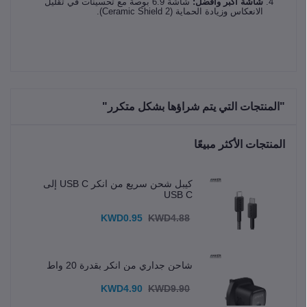
شاشة أكبر وأفضل:
شاشة 6.9 بوصة مع تحسينات في تقليل
الانعكاس وزيادة الحماية (Ceramic Shield 2).
"المنتجات التي يتم شراؤها بشكل متكرر"
المنتجات الأكثر مبيعًا
كيبل شحن سريع من انكر USB C إلى
USB C
KWD0.95
KWD4.88
شاحن جداري من انكر بقدرة 20 واط
KWD4.90
KWD9.90