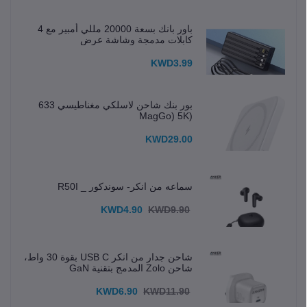
باور بانك بسعة 20000 مللي أمبير مع 4
كابلات مدمجة وشاشة عرض
KWD3.99
بور بنك شاحن لاسلكي مغناطيسي 633
(MagGo) 5K
KWD29.00
سماعه من انكر- سوندكور _ R50I
KWD4.90
KWD9.90
شاحن جدار من انكر USB C بقوة 30 واط،
شاحن Zolo المدمج بتقنية GaN
KWD6.90
KWD11.90