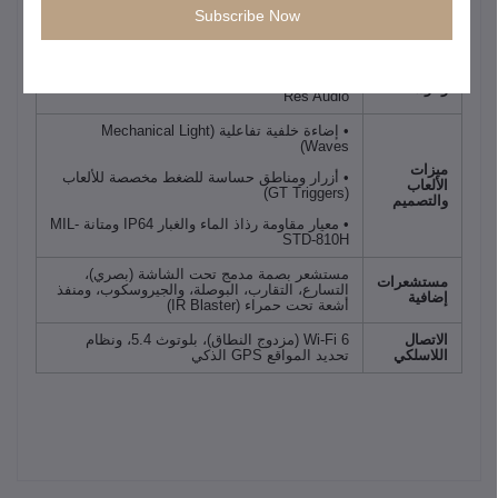
نظام
أندرويد 15 مع واجهة انفينكس XOS 15 (مع دعم
Subscribe Now
التشغيل
تحديثين رئيسيين للنظام)
سماعات ستيريو مزدوجة (Dual Speakers)
الصوت
مضبوطة ومطورة بالتعاون مع
JBL
مع دعم Hi-
والوسائط
Res Audio
• إضاءة خلفية تفاعلية (Mechanical Light
Waves)
ميزات
• أزرار ومناطق حساسة للضغط مخصصة للألعاب
الألعاب
(GT Triggers)
والتصميم
• معيار مقاومة رذاذ الماء والغبار IP64 ومتانة MIL-
STD-810H
مستشعر بصمة مدمج تحت الشاشة (بصري)،
مستشعرات
التسارع، التقارب، البوصلة، والجيروسكوب، ومنفذ
إضافية
أشعة تحت حمراء (IR Blaster)
الاتصال
Wi-Fi 6 (مزدوج النطاق)، بلوتوث 5.4، ونظام
اللاسلكي
تحديد المواقع GPS الذكي