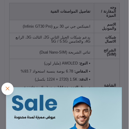
وجه
المقارنة /
تفاصيل المواصفات الفنية
الميزة
الاسم
انفينكس جي تي 30 برو (Infinix GT30 Pro)
والموديل
شبكات
يدعم شبكات الجيل الثاني 2G، الثالث 3G، الرابع
الاتصال
4G، والخامس 5G / 5.5G
الشرائح
ثنائي الشريحة (Dual Nano-SIM)
(SIM)
•
النوع:
AMOLED (مليار لون)
•
المقاس:
6.78 بوصة بنسبة استحواذ 93.7%
•
الدقة:
1.5K (1224 × 2720 بكسل)
الشاشة
•
معدل التحديث:
144 هرتز (سلاسة فائقة في
الألعاب)
•
السطوع:
يصل إلى 4500 شمعة (Peak)
•
الحماية:
زجاج Corning Gorilla Glass 7i
•
المعالج الرئيسي:
MediaTek Dimensity 8350
Ultimate بتكنولوجيا 4 نانومتر (ثماني النواة يصل
الأداء
لسرعة 3.35 جيجاهرتز)
والمعالج