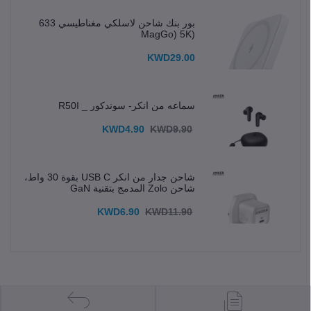
بور بنك شاحن لاسلكي مغناطيسي 633
(MagGo) 5K
KWD29.00
سماعه من انكر- سوندكور _ R50I
KWD4.90
KWD9.90
شاحن جدار من انكر USB C بقوة 30 واط،
شاحن Zolo المدمج بتقنية GaN
KWD6.90
KWD11.90