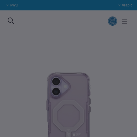
KWD
Arabic