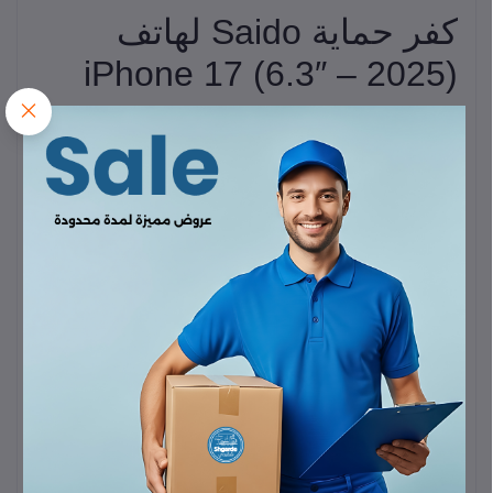
كفر حماية Saido لهاتف
iPhone 17 (6.3″ – 2025)
كفر
Saido Mag‑Charge
هو غطاء حماية متين وعصري مصمم خصيصًا
لهاتف
iPhone 17
. يجمع بين الأمان والأناقة مع دعم الشحن
المغناطيسي والوظائف العملية.
أبرز المميزات:
حماية من الصدمات والسقوط
: الكفر مزوّد بزوايا معززة وجيوب
هوائية لامتصاص الصدمات وحماية الهاتف من السقوط
والخدوش اليومية.
تصميم Co‑moulded متين ومرن
: يجمع بين TPU مرن غير قابل
للاصفرار وبنية صلبة لضمان المتانة وطول العمر.
مقاومة للخدوش
: سطح الكفر يحافظ على مظهره نظيفًا وشفافًا
لفترة طويلة.
حواف مرتفعة للشاشة والكاميرا
: توفر حماية إضافية للعدسات
والشاشة عند وضع الهاتف على أي سطح.