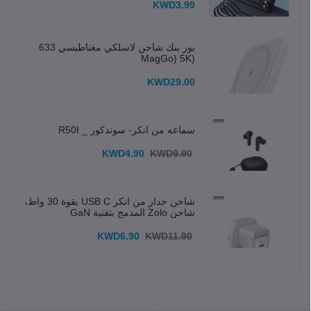
KWD3.99
بور بنك شاحن لاسلكي مغناطيسي 633
(MagGo) 5K
KWD29.00
سماعه من انكر- سوندكور _ R50I
KWD4.90
KWD9.90
شاحن جدار من انكر USB C بقوة 30 واط،
شاحن Zolo المدمج بتقنية GaN
KWD6.90
KWD11.90