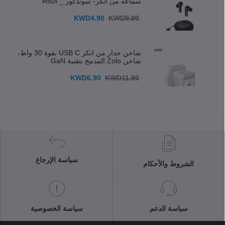
سماعه من انكر- سوندكور _ R50I
KWD4.90
KWD9.90
شاحن جدار من انكر USB C بقوة 30 واط،
شاحن Zolo المدمج بتقنية GaN
KWD6.90
KWD11.90
سياسة الإرجاع
الشروط والأحكام
سياسة الدعم
سياسة الخصوصية