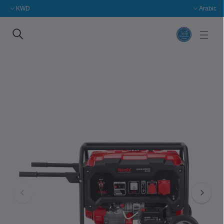
KWD
Arabic