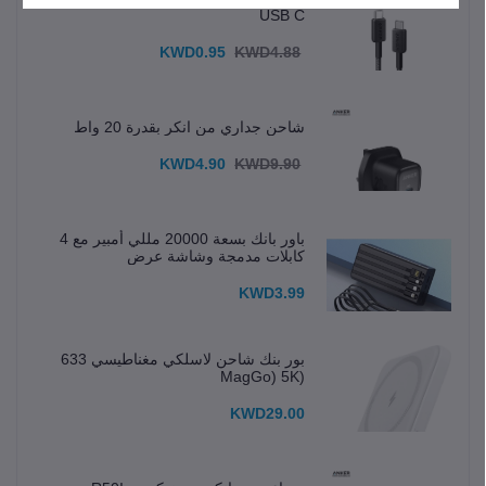
USB C
KWD0.95
KWD4.88
شاحن جداري من انكر بقدرة 20 واط
KWD4.90
KWD9.90
باور بانك بسعة 20000 مللي أمبير مع 4
كابلات مدمجة وشاشة عرض
KWD3.99
بور بنك شاحن لاسلكي مغناطيسي 633
(MagGo) 5K
KWD29.00