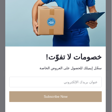
(7.5 كيلو واط)
المحرك:
بنزين قوي بسعة
460cc
.
خزان الوقود:
سعة
25 لتر
، يمنحك تشغيل مستمر حتى
6.5
ساعة
.
الجودة:
ملفات نحاس
100%
لضمان كفاءة التشغيل ومنع ارتفاع
الحرارة.
التصميم:
مدمج وعملي مزود بعجلات لسهولة النقل والاستخدام.
خصومات لا تفوّت!
سجّل إيميلك للحصول على العروض الخاصة
"المنتجات التي يتم شراؤها بشكل متكرر"
Subscribe Now
المنتجات الأكثر مبيعًا
كيبل شحن سريع من انكر USB C إلى