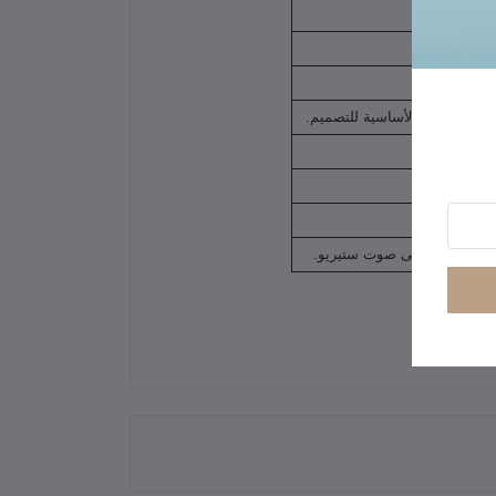
يف.
ًا للحصول على صوت ستيريو.