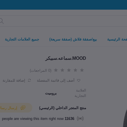
حة الرئيسية
بيع/صفقة فلاش (صفقة سريعة)
جميع العلامات التجارية
MOOD.سماعه.سبيكر
(0 المراجعات)
أضف إلى قائمة المفضلة
إضافة للمقارنة
العلامة
بروميت
التجارية
منتج المتجر الداخلي (الرئيسي)
إرسال رسالة إلى البائع
people are viewing this item right now
11636