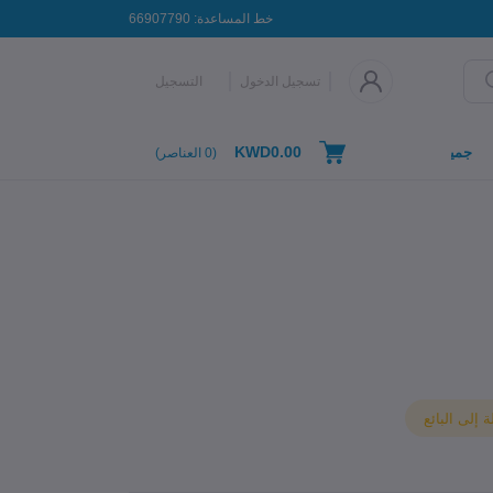
خط المساعدة:
66907790
تسجيل الدخول
التسجيل
KWD0.00
جميع التصنيفات
(
0
العناصر)