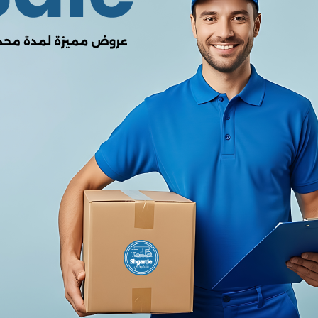
0.00
من أصل 5.0
(0 المراجعات)
لا يوجد هناك مراجعات لهذا المنتج
وصف
ميزة
التفاصيل
م المنتج
Promate MOOD Wireless Speaker