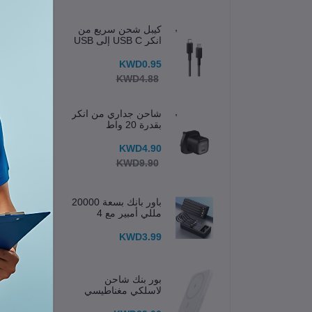
كيبل شحن سريع من
انكر USB C إلى USB
C
KWD0.95
KWD4.88
شاحن جداري من انكر
بقدرة 20 واط
KWD4.90
KWD9.90
باور بانك بسعة 20000
مللي أمبير مع 4
كابلات مدمجة وشاشة
عرض
KWD3.99
ال
بور بنك شاحن
لاسلكي مغناطيسي
اس
633 (MagGo) 5K