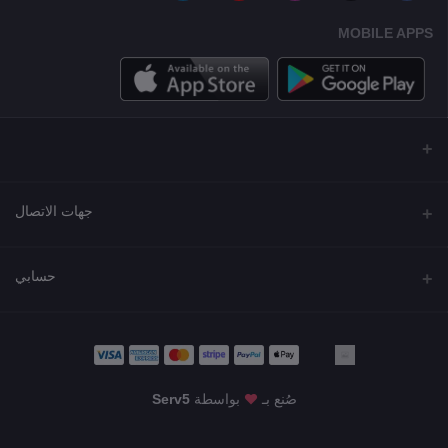
MOBILE APPS
جهات الاتصال
العنوان
حسابي
مجمع نورة , شارع شرحبيل , حولي ,الكويت
تسجيل الدخول
الهاتف
22218000 - 66907790
تاريخ الطلب
صُنع بـ
بواسطة
Serv5
البريد الإلكتروني
قائمة أمنياتي
KWD19.99
info@shgarde.com
تتبع الطلب