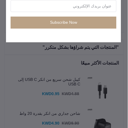
المثالي
حقيبة واحدة أنيقة وآمنة ضد الرطوبة.
Subscribe Now
"المنتجات التي يتم شراؤها بشكل متكرر"
المنتجات الأكثر مبيعًا
كيبل شحن سريع من انكر USB C إلى
USB C
KWD0.95
KWD4.88
شاحن جداري من انكر بقدرة 20 واط
KWD4.90
KWD9.90