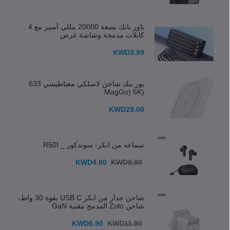
باور بانك بسعة 20000 مللي أمبير مع 4
كابلات مدمجة وشاشة عرض
KWD3.99
بور بنك شاحن لاسلكي مغناطيسي 633
(MagGo) 5K
KWD29.00
سماعه من انكر- سوندكور _ R50I
KWD4.90
KWD9.90
شاحن جدار من انكر USB C بقوة 30 واط،
شاحن Zolo المدمج بتقنية GaN
KWD6.90
KWD11.90