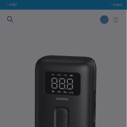
KWD
Arabic