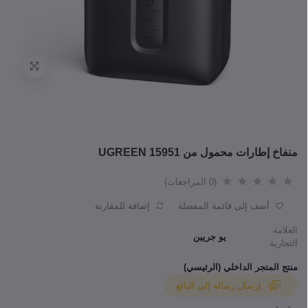
منفاخ إطارات محمول من UGREEN 15951
(0 المراجعات)
أضف إلى قائمة المفضلة
إضافة للمقارنة
العلامة
يو جريين
التجارية
منتج المتجر الداخلي (الرئيسي)
إرسال رسالة إلى البائع