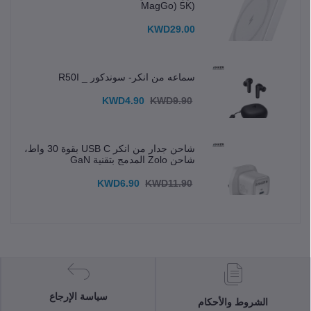
(MagGo) 5K
KWD29.00
سماعه من انكر- سوندكور _ R50I
KWD4.90
KWD9.90
شاحن جدار من انكر USB C بقوة 30 واط،
شاحن Zolo المدمج بتقنية GaN
KWD6.90
KWD11.90
سياسة الإرجاع
الشروط والأحكام