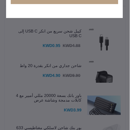
المنتجات الأكثر مبيعًا
كيبل شحن سريع من انكر USB C إلى
USB C
KWD0.95
KWD4.88
شاحن جداري من انكر بقدرة 20 واط
KWD4.90
KWD9.90
باور بانك بسعة 20000 مللي أمبير مع 4
كابلات مدمجة وشاشة عرض
KWD3.99
بور بنك شاحن لاسلكي مغناطيسي 633