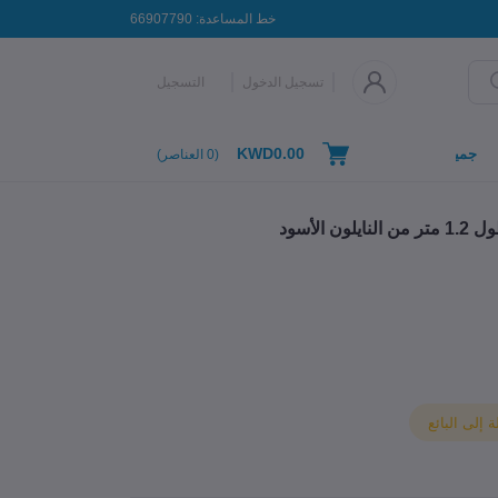
خط المساعدة:
66907790
تسجيل الدخول
التسجيل
KWD0.00
جميع التصنيفات
(
0
العناصر)