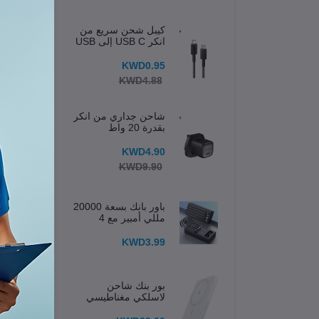
كيبل شحن سريع من
انكر USB C إلى USB
C
KWD0.95
KWD4.88
شاحن جداري من انكر
بقدرة 20 واط
KWD4.90
KWD9.90
باور بانك بسعة 20000
مللي أمبير مع 4
كابلات مدمجة وشاشة
عرض
KWD3.99
ال
بور بنك شاحن
ال
لاسلكي مغناطيسي
633 (MagGo) 5K
ال