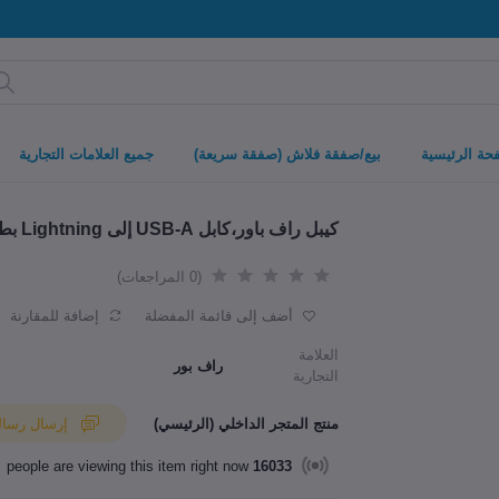
حة الرئيسية
بيع/صفقة فلاش (صفقة سريعة)
جميع العلامات التجارية
كيبل راف باور،كابل USB-A إلى Lightning بطول 1.2 متر من النايلون الأسود
(0 المراجعات)
أضف إلى قائمة المفضلة
إضافة للمقارنة
العلامة
راف بور
التجارية
منتج المتجر الداخلي (الرئيسي)
إرسال رسالة إلى البائع
people are viewing this item right now
16033