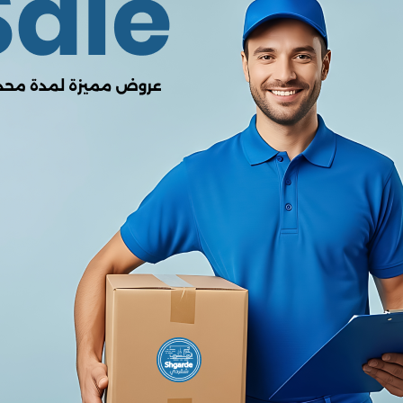
0.00
من أصل 5.0
(0 المراجعات)
لا يوجد هناك مراجعات لهذا المنتج
وصف
ميزة
التفاصيل
علامة التجارية
راف باور (RAVPower)
موديل
RP-CB1017