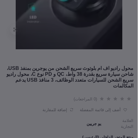
محول راديو اف ام بلوتوث سريع الشحن من يوجرين بمنفذ USB،
شاحن سيارة سريع بقدرة 38 واط، QC و PD نوع C، محول راديو
سريع الشحن للسيارات متعدد الوظائف، 3 منافذ USB يدعم
المكالمات
(0 المراجعات)
أضف إلى قائمة المفضلة
إضافة للمقارنة
العلامة
يو جريين
التجارية
منتج المتجر الداخلي (الرئيسي)