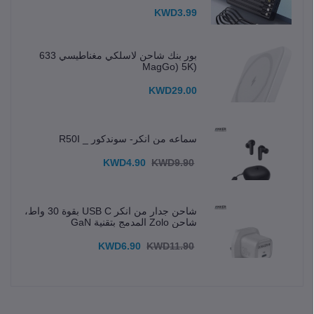
KWD3.99
بور بنك شاحن لاسلكي مغناطيسي 633
(MagGo) 5K
KWD29.00
سماعه من انكر- سوندكور _ R50I
KWD4.90
KWD9.90
شاحن جدار من انكر USB C بقوة 30 واط،
شاحن Zolo المدمج بتقنية GaN
KWD6.90
KWD11.90