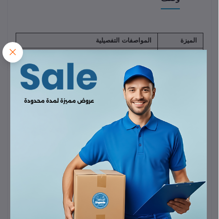
الميزة
المواصفات التفصيلية
الوظيفة
بث راديو FM (مشغل MP3 للسيارة) ومحول
الأساسية
شحن سريع ومكالمات بدون استخدام اليدين.
الطاقة
الإجمالية
38 واط (W)
القصوى
12V - 24V DC (مدخل ولاعة السجائر في
جهد الإدخال
السيارة).
إجمالي عدد
منافذ
3 منافذ (1 USB-C PD + 2 USB-A QC)
الشحن
منفذ USB-
20 واط (W)
كحد أقصى (يدعم Power Delivery).
C (PD)
منفذ USB-
18 واط (W)
كحد أقصى (يدعم Quick Charge
3.0).
A 1 (QC)
منفذ USB-
$5\text{V}/1\text{A}$
(5 واط) أو
قراءة البيانات
A 2
(لـ U-Disk/فلاش ميموري).