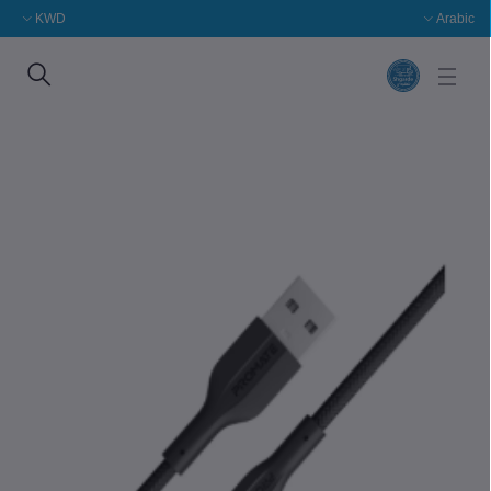
KWD
Arabic