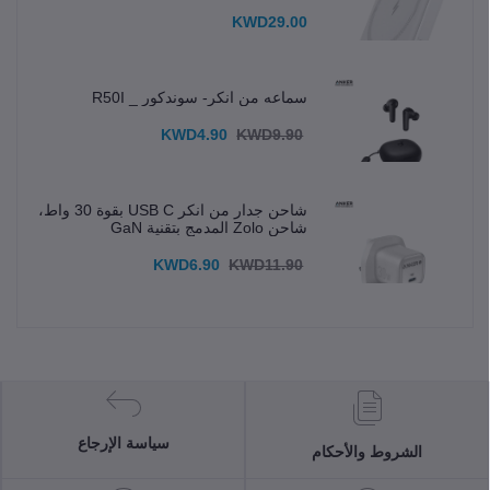
KWD29.00
سماعه من انكر- سوندكور _ R50I
KWD4.90
KWD9.90
شاحن جدار من انكر USB C بقوة 30 واط،
شاحن Zolo المدمج بتقنية GaN
KWD6.90
KWD11.90
سياسة الإرجاع
الشروط والأحكام