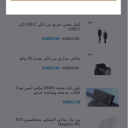
المنتجات الأكثر مبيعًا
كيبل شحن سريع من انكر USB C إلى
USB C
KWD0.95
KWD4.88
شاحن جداري من انكر بقدرة 20 واط
KWD4.90
KWD9.90
باور بانك بسعة 20000 مللي أمبير مع 4
كابلات مدمجة وشاشة عرض
KWD3.99
بور بنك شاحن لاسلكي مغناطيسي 633
(MagGo) 5K