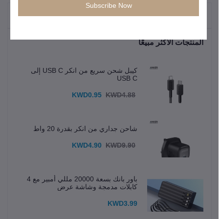
Subscribe Now
"المنتجات التي يتم شراؤها بشكل متكرر"
المنتجات الأكثر مبيعًا
كيبل شحن سريع من انكر USB C إلى
USB C
KWD0.95
KWD4.88
شاحن جداري من انكر بقدرة 20 واط
KWD4.90
KWD9.90
باور بانك بسعة 20000 مللي أمبير مع 4
كابلات مدمجة وشاشة عرض
KWD3.99