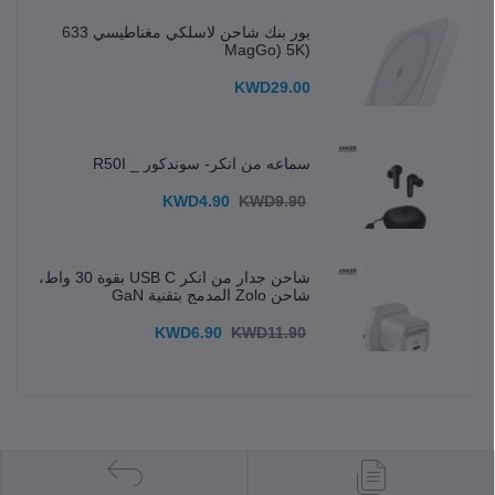
بور بنك شاحن لاسلكي مغناطيسي 633
(MagGo) 5K
KWD29.00
سماعه من انكر- سوندكور _ R50I
KWD4.90
KWD9.90
شاحن جدار من انكر USB C بقوة 30 واط،
شاحن Zolo المدمج بتقنية GaN
KWD6.90
KWD11.90