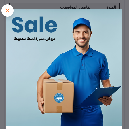
الميزة
تفاصيل المواصفات
العلامة
بروميت (Promate)
التجارية
الموديل
XWATCH-B2.Gold
ساعة ذكية / متتبع لياقة بدنية مع خاصية إجراء
نوع المنتج
المكالمات عبر البلوتوث
اللون
ذهبي
الشاشة
شاشة TFT بقياس
$2.01$
بوصة
الدقة
$240 \times 296$
بكسل
البلوتوث
بلوتوث
$5.3$
سعة
$230 \text{mAh}$
(ليثيوم بوليمر)
البطارية
عمر
$3-4$
أيام للاستخدام العادي (حتى
$10-15$
يومًا
البطارية
في وضع الاستعداد/الاستخدام الخفيف)
(الاستخدام)
الشحن
شحن مغناطيسي
مقاومة
IP67
(مقاومة للغبار والغمر المؤقت في الماء)