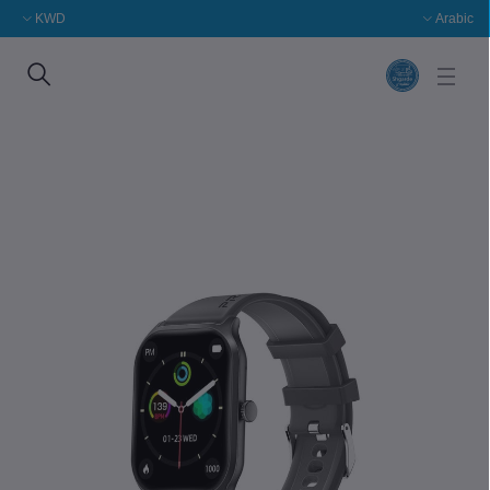
KWD
Arabic