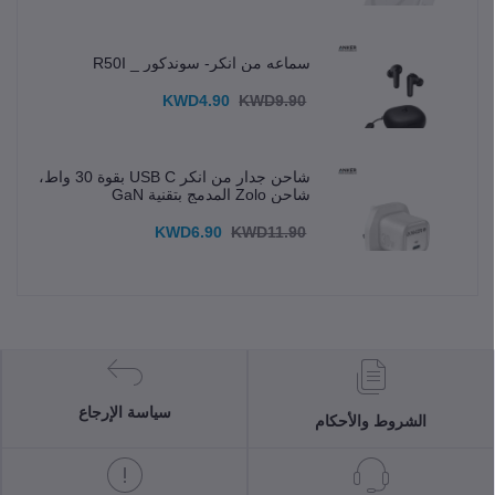
سماعه من انكر- سوندكور _ R50I
KWD4.90
KWD9.90
شاحن جدار من انكر USB C بقوة 30 واط،
شاحن Zolo المدمج بتقنية GaN
KWD6.90
KWD11.90
سياسة الإرجاع
الشروط والأحكام