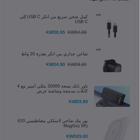
كيبل شحن سريع من انكر USB C إلى
USB C
KWD0.95
KWD4.88
شاحن جداري من انكر بقدرة 20 واط
KWD4.90
KWD9.90
باور بانك بسعة 20000 مللي أمبير مع 4
كابلات مدمجة وشاشة عرض
KWD3.99
بور بنك شاحن لاسلكي مغناطيسي 633
(MagGo) 5K
KWD29.00