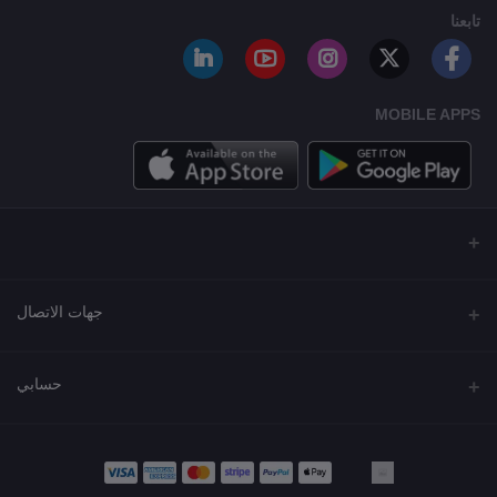
تابعنا
MOBILE APPS
جهات الاتصال
العنوان
حسابي
مجمع نورة , شارع شرحبيل , حولي ,الكويت
تسجيل الدخول
الهاتف
22218000 - 66907790
تاريخ الطلب