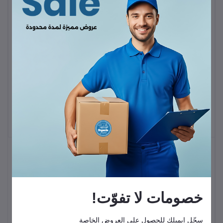
راف باور الترا - حامل هاتف
مغناطيسي للسيارة - أسود
حامل موبايل بمشبك
KWD6.50
KWD3.90
خصومات لا تفوّت!
سجّل إيميلك للحصول على العروض الخاصة