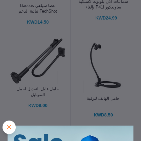
سماعات أذن بلوتوث لاسلكية
عصا سيلفي Baseus
ساوندكور P41i بإلغاء
TechShot ثنائية الدعم
الضوضاء مع شاحن موبايل
KWD24.99
ومحول لايتنينج بوقت تشغيل
KWD14.50
حتى 12 ساعة (و192 ساعة
مع العلبة) بـ 6 ميكروفونات
مدعومة بالذكاء الاصطناعي
مقاومة للماء IPX5 من انكر
حامل قابل للتعديل لحمل
الموبايل
حامل الهاتف للرقبة
KWD9.00
KWD8.50