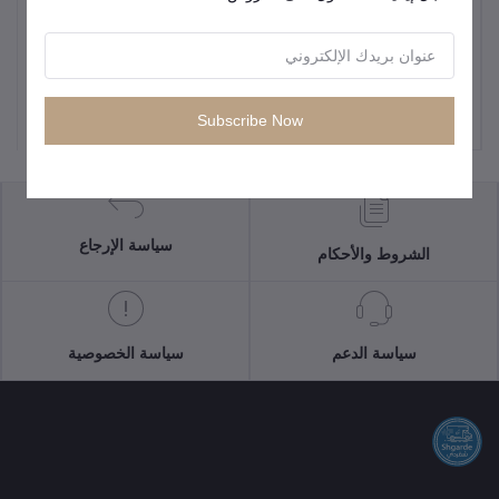
كيبل راف باور،كابل USB-A
إلى Lightning بطول 1.2 متر
من النايلون الأسود
KWD5.50
Subscribe Now
سياسة الإرجاع
الشروط والأحكام
سياسة الدعم
سياسة الخصوصية