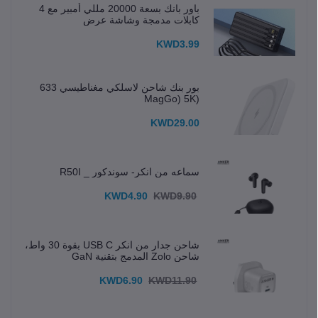
باور بانك بسعة 20000 مللي أمبير مع 4
كابلات مدمجة وشاشة عرض
KWD3.99
بور بنك شاحن لاسلكي مغناطيسي 633
(MagGo) 5K
KWD29.00
سماعه من انكر- سوندكور _ R50I
KWD4.90
KWD9.90
شاحن جدار من انكر USB C بقوة 30 واط،
شاحن Zolo المدمج بتقنية GaN
KWD6.90
KWD11.90