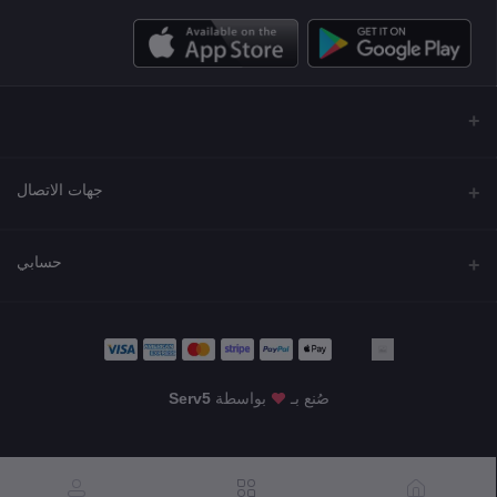
جهات الاتصال
العنوان
حسابي
مجمع نورة , شارع شرحبيل , حولي ,الكويت
تسجيل الدخول
الهاتف
22218000 - 66907790
تاريخ الطلب
صُنع بـ
بواسطة
Serv5
البريد الإلكتروني
قائمة أمنياتي
KWD63.90
info@shgarde.com
تتبع الطلب