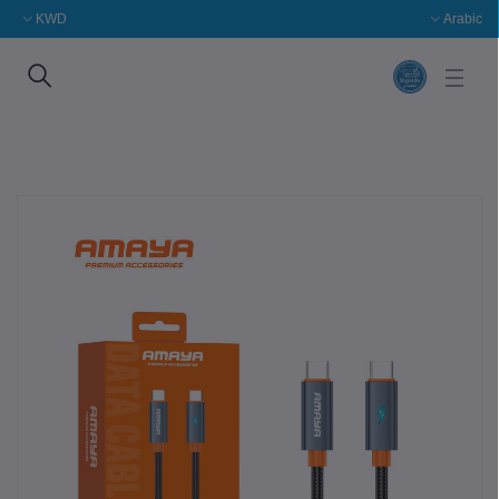
KWD
Arabic