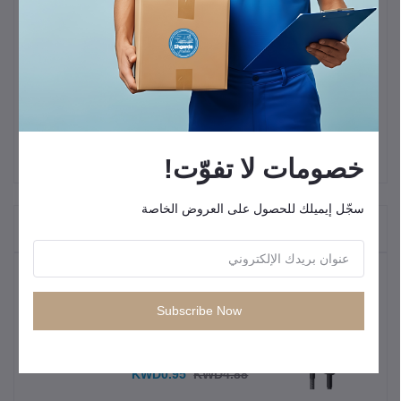
كيبل
Amaya ACD‑CC58
: كيبل من نوع USB‑C إلى USB‑C، يدعم
شحن بسرعة حتى
60 واط
.
مناسب للشحن السريع للأجهزة الحديثة مثل الهواتف أو الأجهزة اللوحية
التي تدعم PD.
مصمم ليكون متين ويوصل طاقة بكفاءة مع مقاومة جيدة للاستخدام
اليومي.
خصومات لا تفوّت!
سجّل إيميلك للحصول على العروض الخاصة
"المنتجات التي يتم شراؤها بشكل متكرر"
المنتجات الأكثر مبيعًا
Subscribe Now
كيبل شحن سريع من انكر USB C إلى
USB C
KWD0.95
KWD4.88