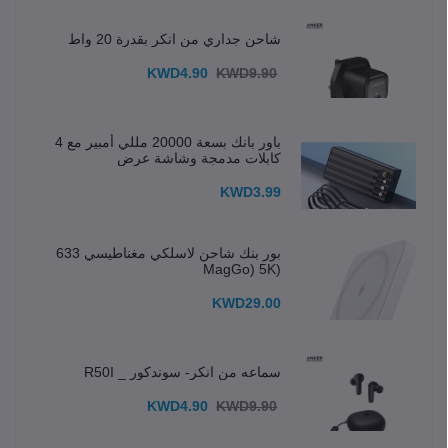
شاحن جداري من انكر بقدرة 20 واط
KWD4.90
KWD9.90
باور بانك بسعة 20000 مللي أمبير مع 4
كابلات مدمجة وشاشة عرض
KWD3.99
بور بنك شاحن لاسلكي مغناطيسي 633
(MagGo) 5K
KWD29.00
سماعه من انكر- سوندكور _ R50I
KWD4.90
KWD9.90