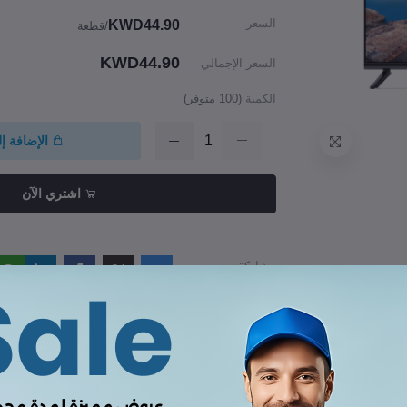
السعر
KWD44.90
/قطعة
KWD44.90
السعر الإجمالي
الكمية
(
100
متوفر)
الإضافة إ
اشتري الآن
مشاركة
راجعات والتقييمات