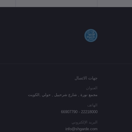
جهات الاتصال
العنوان
مجمع نورة , شارع شرحبيل , حولي ,الكويت
الهاتف
22218000 - 66907790
البريد الإلكتروني
info@shgarde.com