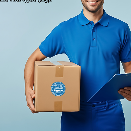
0.00
من أصل 5.0
(0 المراجعات)
لا يوجد هناك مراجعات لهذا المنتج
وصف
شاومي A Pro 32- L32M8-A2ME
ELA533