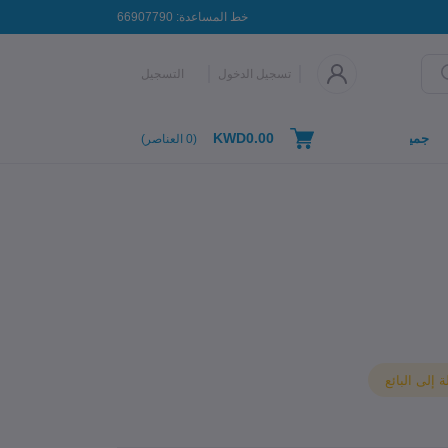
خط المساعدة:
66907790
تسجيل الدخول
التسجيل
KWD0.00
جميع التصنيفات
(
0
العناصر)