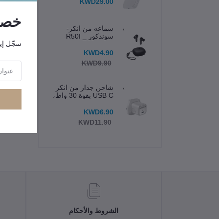
KWD29.00
خصوم
سماعه من انكر-
سوندكور _ R50I
سجّل إي
"ال
KWD4.90
KWD9.90
شاحن جدار من انكر
USB C بقوة 30 واط،
شاحن Zolo المدمج
بتقنية GaN
KWD6.90
KWD11.90
الشروط والأحكام