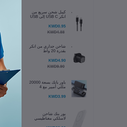
كيبل شحن سريع من
انكر USB C إلى USB
C
KWD0.95
KWD4.88
شاحن جداري من انكر
بقدرة 20 واط
KWD4.90
KWD9.90
باور بانك بسعة 20000
مللي أمبير مع 4
كابلات مدمجة وشاشة
عرض
KWD3.99
تلفزيون 
5GL
بور بنك شاحن
لاسلكي مغناطيسي
633 (MagGo) 5K