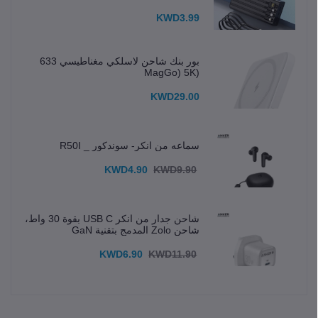
KWD3.99
بور بنك شاحن لاسلكي مغناطيسي 633
(MagGo) 5K
KWD29.00
سماعه من انكر- سوندكور _ R50I
KWD4.90
KWD9.90
شاحن جدار من انكر USB C بقوة 30 واط،
شاحن Zolo المدمج بتقنية GaN
KWD6.90
KWD11.90