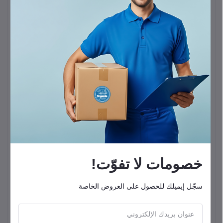
جهاز تدليك الرقبة والأكتاف (Bionic Finger Neck
اسم المنتج
Shoulder Massager)
محاكاة اليد:
بيقدّم تدليك احترافي بيحاكي حركة الأصابع
تقنية التدليك
البشرية بدقة.
تصميم لاسلكي:
سهل الاستخدام في أي مكان ومن غير
نوع الاتصال
ما تتقيد بأسلاك.
محرك متطور:
بيتميز بأداء قوي، وصوت هاديء، وعمر
المحرك
افتراضي طويل.
مناطق
تخفيف شامل:
بيستهدف آلام الرقبة، الأكتاف، وعضلات
الاستهداف
الظهر العلوية.
خصومات لا تفوّت!
المميزات
يدعم منطقة الفقرات العنقية وعضلة "الترابياس".
الإضافية
سجّل إيميلك للحصول على العروض الخاصة