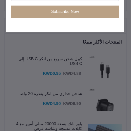
Subscribe Now
"المنتجات التي يتم شراؤها بشكل متكرر"
المنتجات الأكثر مبيعًا
كيبل شحن سريع من انكر USB C إلى
USB C
KWD0.95
KWD4.88
شاحن جداري من انكر بقدرة 20 واط
KWD4.90
KWD9.90
باور بانك بسعة 20000 مللي أمبير مع 4
كابلات مدمجة وشاشة عرض