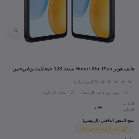
هاتف هونر Honor X5c Plus بسعة 128 جيجابايت وشريحتين
(0 المراجعات)
أضف إلى قائمة المفضلة
إضافة للمقارنة
العلامة
هونر
التجارية
منتج المتجر الداخلي (الرئيسي)
إرسال رسالة إلى البائع