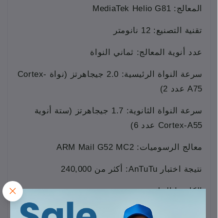
المعالج: MediaTek Helio G81
تقنية التصنيع: 12 نانومتر
عدد أنوية المعالج: ثماني النواة
سرعة النواة الرئيسية: 2.0 جيجاهرتز (نواة Cortex-
A75 عدد 2)
سرعة النواة الثانوية: 1.7 جيجاهرتز (ستة أنوية
Cortex-A55 عدد 6)
معالج الرسوميات: ARM Mail G52 MC2
نتيجة اختبار AnTuTu: أكثر من 240,000
الكاميرا الخلفية
كاميرا رئيسية بدقة 13 ميجابكسل