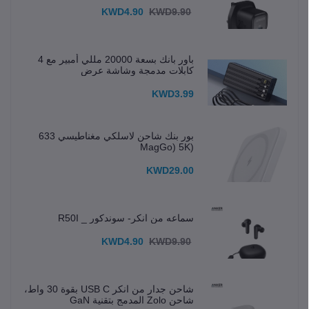
KWD4.90
KWD9.90
باور بانك بسعة 20000 مللي أمبير مع 4
كابلات مدمجة وشاشة عرض
KWD3.99
بور بنك شاحن لاسلكي مغناطيسي 633
(MagGo) 5K
KWD29.00
سماعه من انكر- سوندكور _ R50I
KWD4.90
KWD9.90
شاحن جدار من انكر USB C بقوة 30 واط،
شاحن Zolo المدمج بتقنية GaN