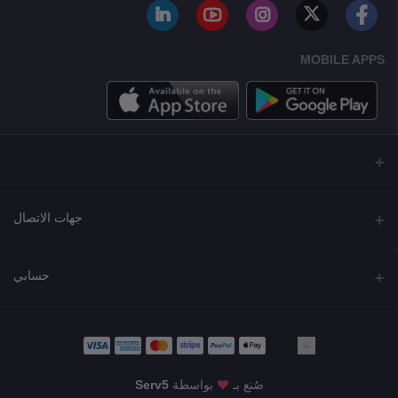
MOBILE APPS
جهات الاتصال
العنوان
حسابي
مجمع نورة , شارع شرحبيل , حولي ,الكويت
تسجيل الدخول
الهاتف
22218000 - 66907790
تاريخ الطلب
صُنع بـ
بواسطة
Serv5
البريد الإلكتروني
قائمة أمنياتي