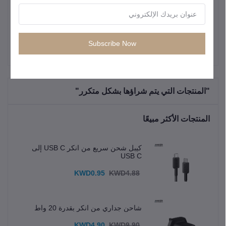
الضمان
كفالة لمدة 12 شهراً (سنة واحدة)
Subscribe Now
"المنتجات التي يتم شراؤها بشكل متكرر"
المنتجات الأكثر مبيعًا
كيبل شحن سريع من انكر USB C إلى
USB C
KWD0.95
KWD4.88
شاحن جداري من انكر بقدرة 20 واط
KWD4.90
KWD9.90