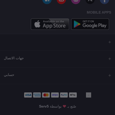
MOBILE APPS
جهات الاتصال
العنوان
حسابي
مجمع نورة , شارع شرحبيل , حولي ,الكويت
تسجيل الدخول
الهاتف
22218000 - 66907790
تاريخ الطلب
صُنع بـ
بواسطة
Serv5
البريد الإلكتروني
قائمة أمنياتي
KWD12.99
info@shgarde.com