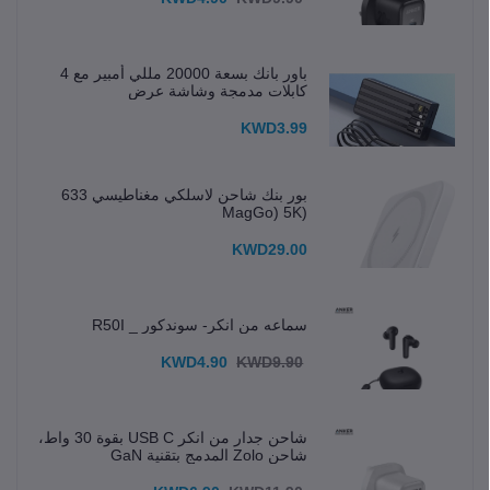
باور بانك بسعة 20000 مللي أمبير مع 4
كابلات مدمجة وشاشة عرض
KWD3.99
بور بنك شاحن لاسلكي مغناطيسي 633
(MagGo) 5K
KWD29.00
سماعه من انكر- سوندكور _ R50I
KWD4.90
KWD9.90
شاحن جدار من انكر USB C بقوة 30 واط،
شاحن Zolo المدمج بتقنية GaN