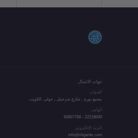
جهات الاتصال
العنوان
مجمع نورة , شارع شرحبيل , حولي ,الكويت
الهاتف
22218000 - 66907790
البريد الإلكتروني
info@shgarde.com