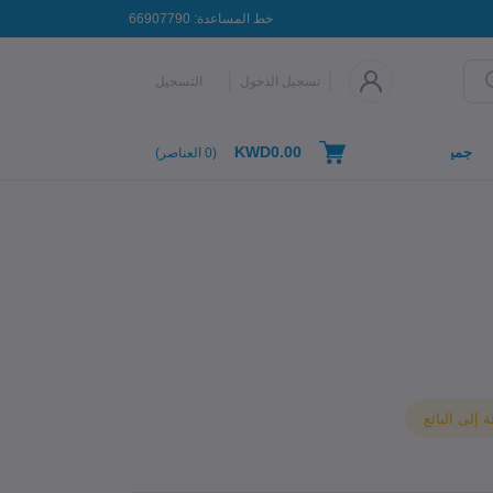
خط المساعدة:
66907790
تسجيل الدخول
التسجيل
KWD0.00
جميع التصنيفات
(
0
العناصر)