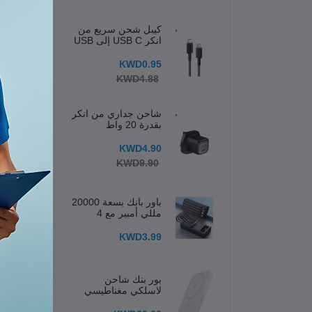
كيبل شحن سريع من
انكر USB C إلى USB
C
KWD0.95
KWD4.88
شاحن جداري من انكر
بقدرة 20 واط
KWD4.90
KWD9.90
باور بانك بسعة 20000
مللي أمبير مع 4
كابلات مدمجة وشاشة
عرض
KWD3.99
بور بنك شاحن
لاسلكي مغناطيسي
633 (MagGo) 5K