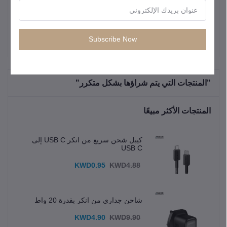
Subscribe Now
"المنتجات التي يتم شراؤها بشكل متكرر"
المنتجات الأكثر مبيعًا
كيبل شحن سريع من انكر USB C إلى
USB C
KWD0.95
KWD4.88
شاحن جداري من انكر بقدرة 20 واط
KWD4.90
KWD9.90