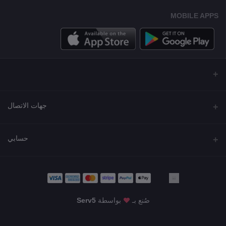
MOBILE APPS
جهات الاتصال
العنوان
حسابي
مجمع نورة , شارع شرحبيل , حولي ,الكويت
تسجيل الدخول
الهاتف
22218000 - 66907790
تاريخ الطلب
صُنع بـ
بواسطة
Serv5
البريد الإلكتروني
قائمة أمنياتي
KWD4.99
info@shgarde.com
تتبع الطلب