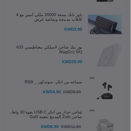
باور بانك بسعة 20000 مللي أمبير مع 4
كابلات مدمجة وشاشة عرض
KWD3.99
بور بنك شاحن لاسلكي مغناطيسي 633
(MagGo) 5K
KWD29.00
سماعه من انكر- سوندكور _ R50I
KWD4.90
KWD9.90
شاحن جدار من انكر USB C بقوة 30 واط،
شاحن Zolo المدمج بتقنية GaN
KWD6.90
KWD11.90