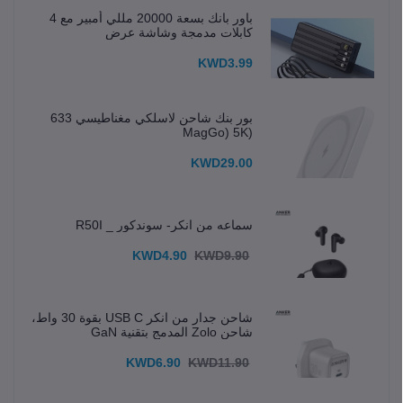
باور بانك بسعة 20000 مللي أمبير مع 4
كابلات مدمجة وشاشة عرض
KWD3.99
بور بنك شاحن لاسلكي مغناطيسي 633
(MagGo) 5K
KWD29.00
سماعه من انكر- سوندكور _ R50I
KWD4.90
KWD9.90
شاحن جدار من انكر USB C بقوة 30 واط،
شاحن Zolo المدمج بتقنية GaN
KWD6.90
KWD11.90