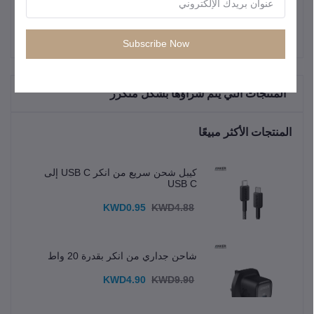
Subscribe Now
"المنتجات التي يتم شراؤها بشكل متكرر"
المنتجات الأكثر مبيعًا
كيبل شحن سريع من انكر USB C إلى
USB C
KWD0.95
KWD4.88
شاحن جداري من انكر بقدرة 20 واط
KWD4.90
KWD9.90