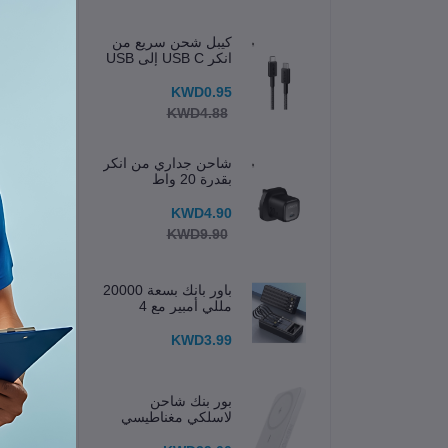
كيبل شحن سريع من
انكر USB C إلى USB
C
KWD0.95
KWD4.88
شاحن جداري من انكر
بقدرة 20 واط
KWD4.90
KWD9.90
باور بانك بسعة 20000
مللي أمبير مع 4
كابلات مدمجة وشاشة
عرض
KWD3.99
الخا
بور بنك شاحن
لاسلكي مغناطيسي
633 (MagGo) 5K
اسم 