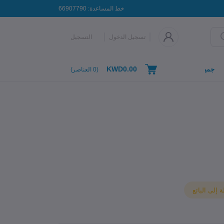
خط المساعدة:
66907790
تسجيل الدخول
التسجيل
KWD0.00
جميع التصنيفات
(
0
العناصر)