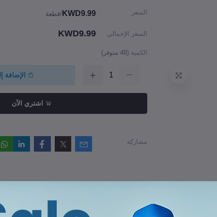
السعر
KWD9.99
/قطعة
KWD9.99
السعر الإجمالي
الكمية
(
48
متوفر)
الإضافة إ
اشتري الآن
مشاركة
راجعات والتقييمات