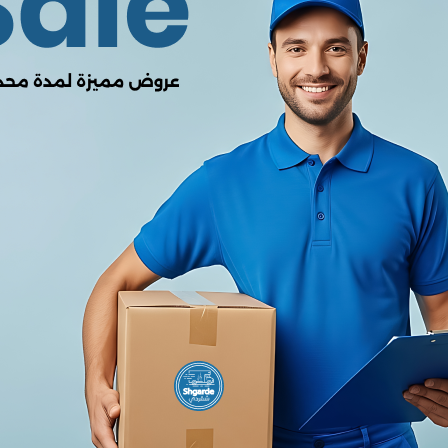
0.00
من أصل 5.0
(0 المراجعات)
لا يوجد هناك مراجعات لهذا المنتج
وصف
صية
التفاصيل
المنتج
سماعة أمايا الرياضية اللاسلكية (Amaya ATW-17)