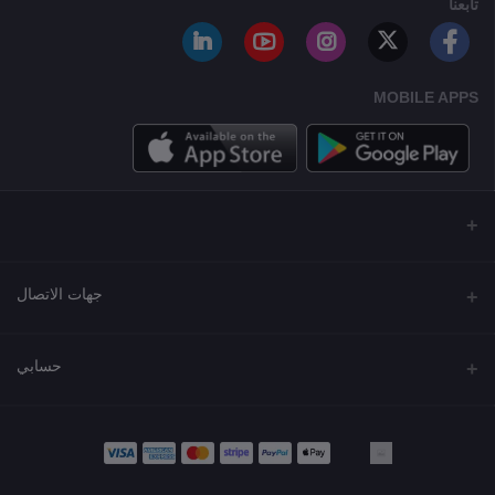
تابعنا
MOBILE APPS
جهات الاتصال
العنوان
حسابي
مجمع نورة , شارع شرحبيل , حولي ,الكويت
تسجيل الدخول
الهاتف
22218000 - 66907790
تاريخ الطلب