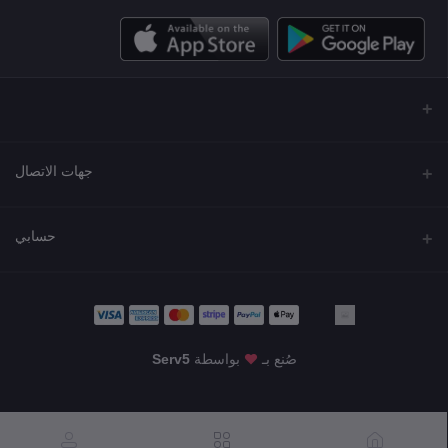
جهات الاتصال
العنوان
حسابي
مجمع نورة , شارع شرحبيل , حولي ,الكويت
تسجيل الدخول
الهاتف
22218000 - 66907790
تاريخ الطلب
صُنع بـ
بواسطة
Serv5
البريد الإلكتروني
قائمة أمنياتي
KWD45.00
info@shgarde.com
تتبع الطلب