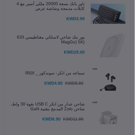
باور بانك بسعة 20000 مللي أمبير مع 4
كابلات مدمجة وشاشة عرض
KWD3.99
بور بنك شاحن لاسلكي مغناطيسي 633
(MagGo) 5K
KWD29.00
سماعه من انكر- سوندكور _ R50I
KWD4.90
KWD9.90
شاحن جدار من انكر USB C بقوة 30 واط،
شاحن Zolo المدمج بتقنية GaN
KWD6.90
KWD11.90